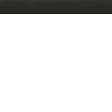
"Tranquiliza tu mente y
restablece tu sistema
nervioso, a tu propio
ritmo".
“Un curso a tu propio ritmo que combina
herramientas sencillas, meditaciones y prácticas
guiadas para ayudarte a liberarte del
pensamiento excesivo y crear una calma
duradera”.
Iniciar curso